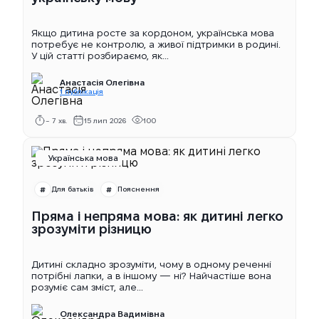
Якщо дитина росте за кордоном, українська мова
потребує не контролю, а живої підтримки в родині.
У цій статті розбираємо, як...
Анастасія Олегівна
1 публікація
~ 7 хв.
15 лип 2026
100
Українська мова
Для батьків
Пояснення
Пряма і непряма мова: як дитині легко
зрозуміти різницю
Дитині складно зрозуміти, чому в одному реченні
потрібні лапки, а в іншому — ні? Найчастіше вона
розуміє сам зміст, але...
Олександра Вадимівна