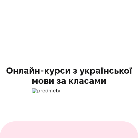
це нови
пишайте
Українська мова
5-11 класи
українс
Онлайн-курси з української
мови за класами