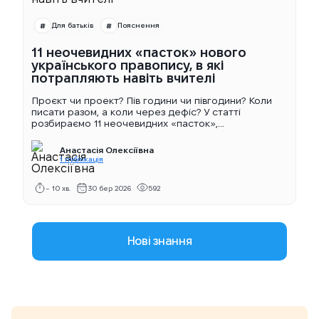
Для батьків
Пояснення
11 неочевидних «пасток» нового
українського правопису, в які
потрапляють навіть вчителі
Проєкт чи проект? Пів години чи півгодини? Коли
писати разом, а коли через дефіс? У статті
розбираємо 11 неочевидних «пасток»,...
Анастасія Олексіївна
1 публікація
~ 10 хв.
30 бер 2026
592
Нові знання