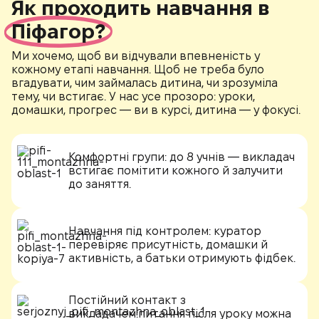
Як проходить навчання в
Піфагор?
Ми хочемо, щоб ви відчували впевненість у
кожному етапі навчання. Щоб не треба було
вгадувати, чим займалась дитина, чи зрозуміла
тему, чи встигає. У нас усе прозоро: уроки,
домашки, прогрес — ви в курсі, дитина — у фокусі.
Комфортні групи:
до 8 учнів — викладач
встигає помітити кожного й залучити
до заняття.
Навчання під контролем:
куратор
перевіряє присутність, домашки й
активність, а батьки отримують фідбек.
Постійний контакт з
викладачем:
питання після уроку можна