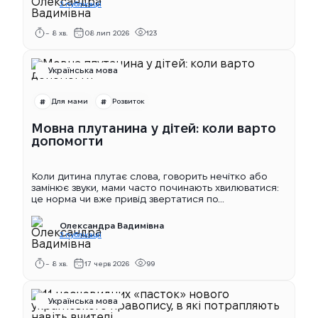
2 публікації
~ 8 хв.
08 лип 2026
123
Українська мова
Для мами
Розвиток
Мовна плутанина у дітей: коли варто
допомогти
Коли дитина плутає слова, говорить нечітко або
замінює звуки, мами часто починають хвилюватися:
це норма чи вже привід звертатися по...
Олександра Вадимівна
2 публікації
~ 8 хв.
17 черв 2026
99
Українська мова