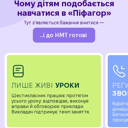
Чому дітям подобається
навчатися в «Піфагор»
Тут з’являється бажання вчитися —
...і до НМТ готові
ЛИШЕ ЖИВІ
УРОКИ
РЕГ
ЗВО
Шестикласник працює протягом
усього уроку: відповідає, виконує
Курато
вправи й обговорює приклади.
домашн
Викладач підтримує темп заняття.
Батьки
просув