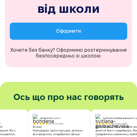
від школи
Оформити
Хочете без банку? Оформимо розтермінування
безпосередньо зі школою.
Ось що про нас говорять
Bohdana
Telegram
Світлана Горбачевська
Tele
6
26 Січня 2026
15 Грудня 2025
я!
Вітаю)
Добрий день! Пані Наталія, 
балося. Ми з
Розповідала трохи про урок, загалом
заняття Златі сподобалось. М
ілкувалися,
все зрозуміло, сподобалося. Дякую
продовжимо навчання у новій 