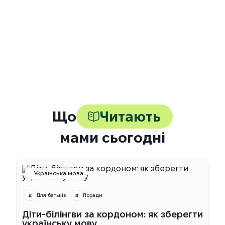
повторно?
Що робити, якщо дитина не зрозуміла
тему після уроку?
Чи отримують батьки інформацію про
успіхи дитини?
Що
Читають
мами сьогодні
Українська мова
Для батьків
Поради
Діти-білінгви за кордоном: як зберегти
українську мову