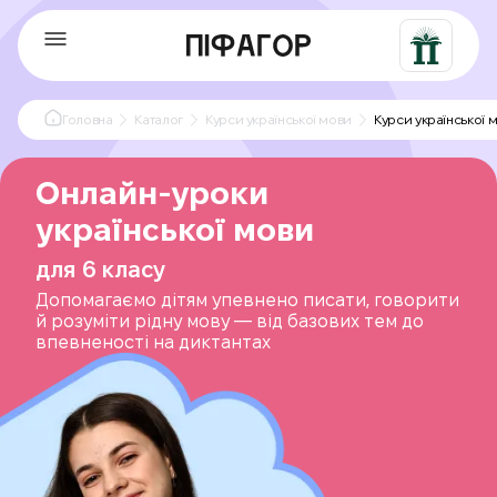
Головна
Каталог
Курси української мови
Курси української м
Онлайн-уроки
української мови
для 6 класу
Допомагаємо дітям упевнено писати, говорити
й розуміти рідну мову — від базових тем до
впевненості на диктантах