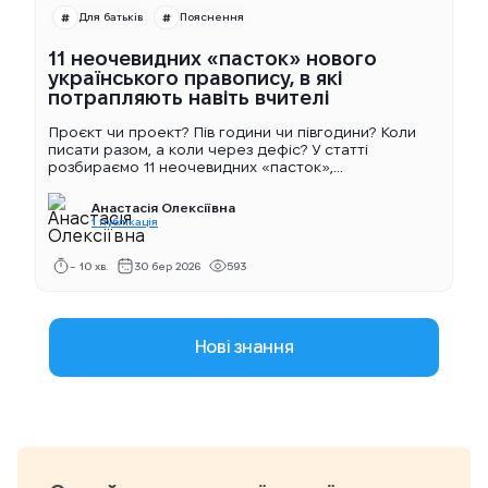
Для батьків
Пояснення
11 неочевидних «пасток» нового
українського правопису, в які
потрапляють навіть вчителі
Проєкт чи проект? Пів години чи півгодини? Коли
писати разом, а коли через дефіс? У статті
розбираємо 11 неочевидних «пасток»,...
Анастасія Олексіївна
1 публікація
~ 10 хв.
30 бер 2026
593
Нові знання