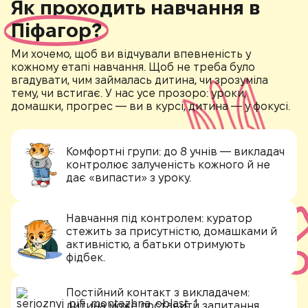
Як проходить навчання в
Піфагор?
Ми хочемо, щоб ви відчували впевненість у
кожному етапі навчання. Щоб не треба було
вгадувати, чим займалась дитина, чи зрозуміла
тему, чи встигає. У нас усе прозоро: уроки,
домашки, прогрес — ви в курсі, дитина — у фокусі.
Комфортні групи:
до 8 учнів — викладач
контролює залученість кожного й не
дає «випасти» з уроку.
Навчання під контролем:
куратор
стежить за присутністю, домашками й
активністю, а батьки отримують
фідбек.
Постійний контакт з викладачем:
дитина може поставити запитання