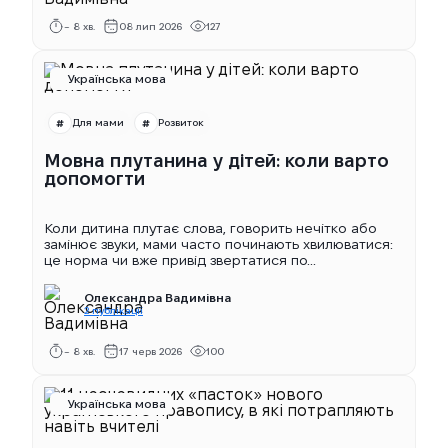
~ 8 хв.
08 лип 2026
127
Українська мова
Для мами
Розвиток
Мовна плутанина у дітей: коли варто
допомогти
Коли дитина плутає слова, говорить нечітко або
замінює звуки, мами часто починають хвилюватися:
це норма чи вже привід звертатися по...
Олександра Вадимівна
2 публікації
~ 8 хв.
17 черв 2026
100
Українська мова