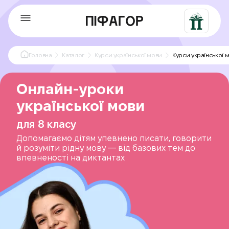
Головна
Каталог
Курси української мови
Курси української м
Онлайн-уроки
української мови
для 8 класу
Допомагаємо дітям упевнено писати, говорити
й розуміти рідну мову — від базових тем до
впевненості на диктантах