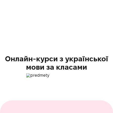
це нови
пишайте
Українська мова
5-11 класи
українс
Онлайн-курси з української
мови за класами