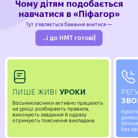
Чому дітям подобається
навчатися в «Піфагор»
Тут з’являється бажання вчитися —
...і до НМТ готові
ЛИШЕ ЖИВІ
УРОКИ
РЕГ
ЗВО
Восьмикласники активно працюють
на уроці: розбирають правила,
Курато
виконують завдання й одразу
домашк
отримують пояснення викладача.
Батьки
без зд