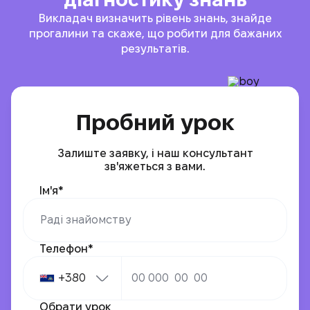
Викладач визначить рівень знань, знайде
прогалини та скаже, що робити для бажаних
результатів.
Пробний урок
Залиште заявку, і наш консультант
зв'яжеться з вами.
Ім'я*
Телефон*
+380
Обрати урок