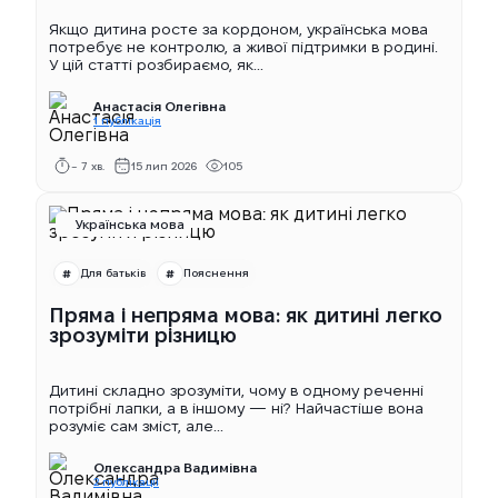
Якщо дитина росте за кордоном, українська мова
потребує не контролю, а живої підтримки в родині.
У цій статті розбираємо, як...
Анастасія Олегівна
1 публікація
~ 7 хв.
15 лип 2026
105
Українська мова
Для батьків
Пояснення
Пряма і непряма мова: як дитині легко
зрозуміти різницю
Дитині складно зрозуміти, чому в одному реченні
потрібні лапки, а в іншому — ні? Найчастіше вона
розуміє сам зміст, але...
Олександра Вадимівна
2 публікації