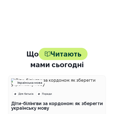
Що робити, якщо дитина пропустила
урок або не зрозуміла тему?
Чи відповідає навчання шкільній
програмі 8 класу?
Що
Читають
мами сьогодні
Українська мова
Для батьків
Поради
Діти-білінгви за кордоном: як зберегти
українську мову