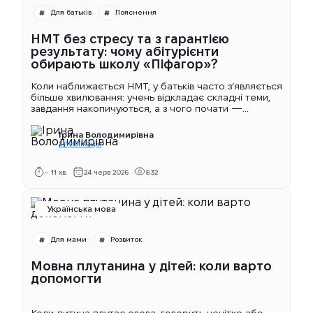
Для батьків
Пояснення
НМТ без стресу та з гарантією
результату: чому абітурієнти
обирають школу «Піфагор»?
Коли наближається НМТ, у батьків часто з’являється
більше хвилювання: учень відкладає складні теми,
завдання накопичуються, а з чого почати —...
Ірина Володимирівна
1 публікація
~ 11 хв.
24 черв 2026
832
Українська мова
Для мами
Розвиток
Мовна плутанина у дітей: коли варто
допомогти