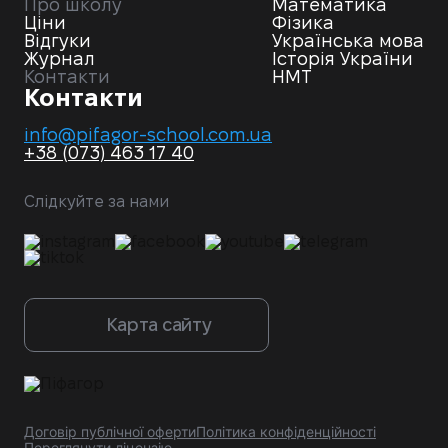
Про школу
Математика
Наша онлайн-школа в Україні — це освітній простір
Ціни
Фізика
нового покоління, який поєднує сучасні технології
Відгуки
Українська мова
та перевірені методики викладання. Ми
Журнал
Історія України
пропонуємо не просто уроки, а цілісну систему
Контакти
НМТ
навчання, яка враховує вікові особливості, інтереси
Контакти
та рівень підготовки дитини. Школа навчає онлайн
дітей 1-11 класів, допомагаючи глибше зрозуміти
info@pifagor-school.com.ua
предмети та впевнено готуватися до НМТ.
+38 (073) 463 17 40
До нас звертаються в різних випадках:
Якщо дитина не розуміє теми в школі.
Слідкуйте за нами
Треба швидко «підтягнути» оцінки.
Треба якісно підготуватися до контрольних
робіт чи ЗНО/НМТ.
«Піфагор» — це навчальна школа, яка робить
акцент на розвитку логічного мислення та
аналітичних навичок. Кожна програма адаптована
Карта сайту
під рівень дитини, а складні теми пояснюються у
простій і доступній формі. Вчителі працюють за
ігровою та інтерактивною методиками, щоб
утримувати інтерес та концентрацію дитини на
уроці.
Кожен урок побудований так, щоб дитина
Договір публічної оферти
Політика конфіденційності
залишалася зацікавленою у навчанні.
Переглянути ліцензію