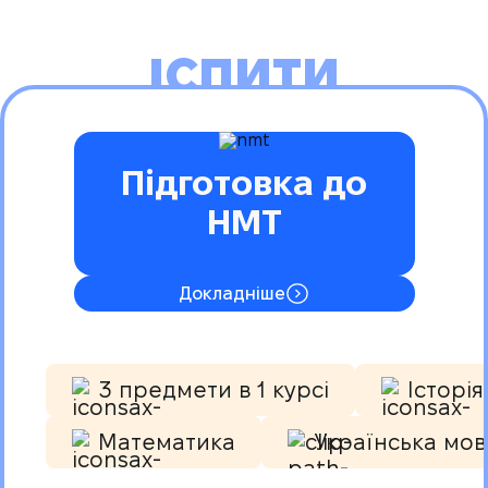
ІСПИТИ
Підготовка до
НМТ
Докладніше
3 предмети в 1 курсі
Історія
Математика
Українська мов