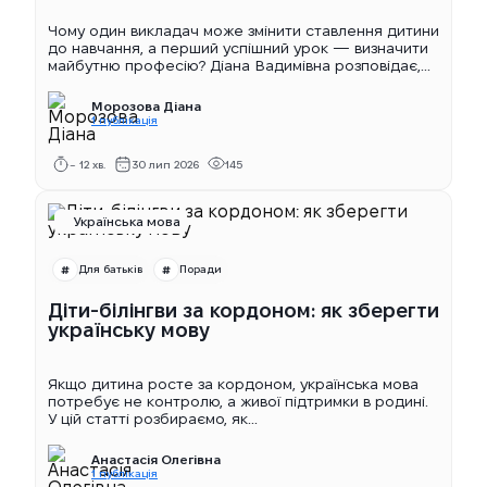
Чому один викладач може змінити ставлення дитини
до навчання, а перший успішний урок — визначити
майбутню професію? Діана Вадимівна розповідає,...
Морозова Діана
1 публікація
~ 12 хв.
30 лип 2026
145
Українська мова
Для батьків
Поради
Діти-білінгви за кордоном: як зберегти
українську мову
Якщо дитина росте за кордоном, українська мова
потребує не контролю, а живої підтримки в родині.
У цій статті розбираємо, як...
Анастасія Олегівна
1 публікація