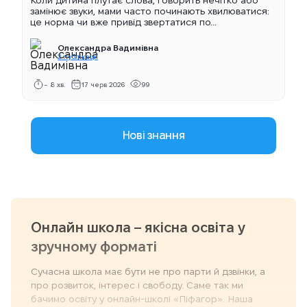
Коли дитина плутає слова, говорить нечітко або
замінює звуки, мами часто починають хвилюватися:
це норма чи вже привід звертатися по...
Олександра Вадимівна
2 публікації
~ 8 хв.
17 черв 2026
99
Нові знання
Онлайн школа – якісна освіта у
зручному форматі
Сучасна школа має бути не про парти й дзвінки, а
про розвиток, інтерес і свободу. Саме так ми
бачимо освіту у онлайн-школі «Піфагор». Наша