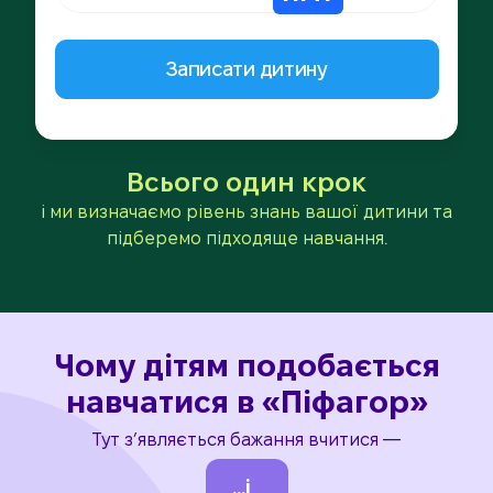
Всього один крок
і ми визначаємо рівень знань вашої дитини та
підберемо підходяще навчання.
Чому дітям подобається
навчатися в «Піфагор»
Тут з’являється бажання вчитися —
...і домашка р