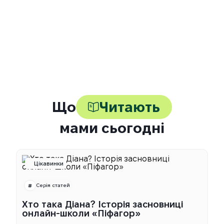
Як я можу дізнатись, як навчається
моя дитина?
Що робити, якщо дитині складно або
є прогалини у знаннях?
Що
Читають
мами сьогодні
Цікавинки
Серія статей
Хто така Діана? Історія засновниці
онлайн-школи «Піфагор»