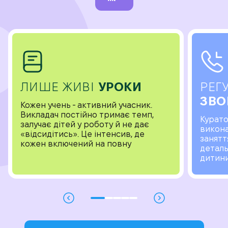
ЛИШЕ ЖИВІ
УРОКИ
РЕГ
ЗВО
Кожен учень - активний учасник.
Викладач постійно тримає темп,
Курато
залучає дітей у роботу й не дає
викона
«відсидітись». Це інтенсив, де
занятт
кожен включений на повну
деталь
дитини