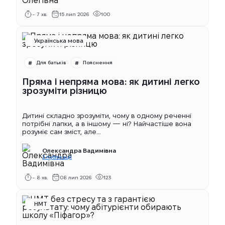
~ 7 хв.
15 лип 2026
100
Українська мова
Для батьків
Пояснення
Пряма і непряма мова: як дитині легко
зрозуміти різницю
Дитині складно зрозуміти, чому в одному реченні
потрібні лапки, а в іншому — ні? Найчастіше вона
розуміє сам зміст, але...
Олександра Вадимівна
2 публікації
~ 8 хв.
08 лип 2026
123
НМТ