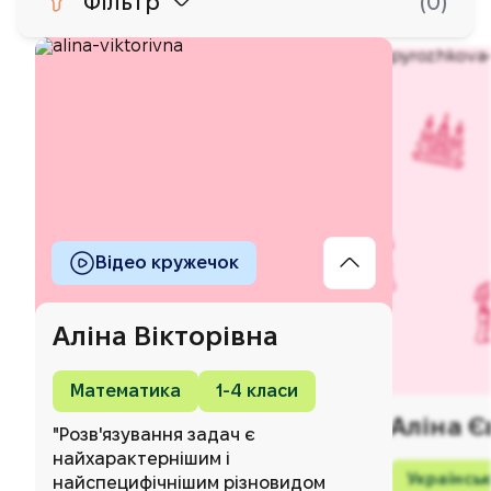
Фільтр
0
Відео кружечок
Аліна Вікторівна
Математика
1-4 класи
Аліна Є
"Розв'язування задач є
найхарактернішим і
Українсь
найспецифічнішим різновидом