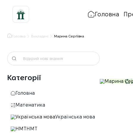
Головна
Пр
Головна
Викладачі
Марина Сергіївна
Категорії
Головна
Математика
Українська мова
НМТ