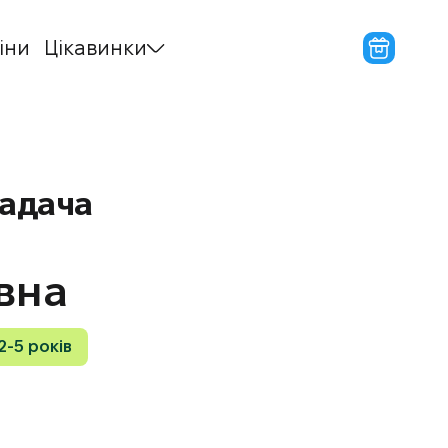
іни
Цікавинки
ладача
вна
2-5 років