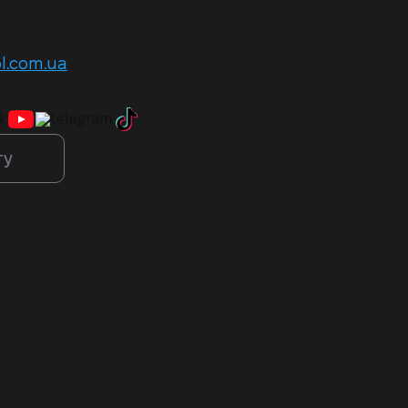
l.com.ua
ту