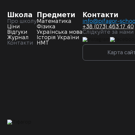
Школа
Предмети
Контакти
Про школу
Математика
info@pifagor-schoo
Ціни
Фізика
+38 (073) 463 17 40
Відгуки
Українська мова
Слідкуйте за нами
Журнал
Історія України
Контакти
НМТ
Карта сай