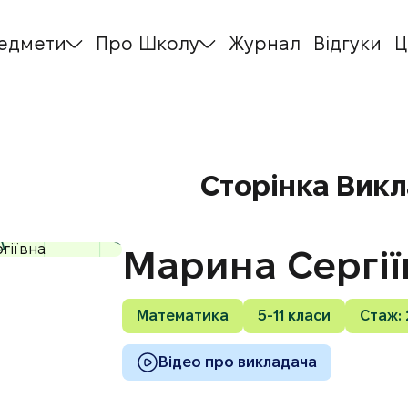
едмети
Про Школу
Журнал
Відгуки
Ц
Сторінка Вик
Марина Сергії
Математика
5-11 класи
Стаж: 
Відео про викладача