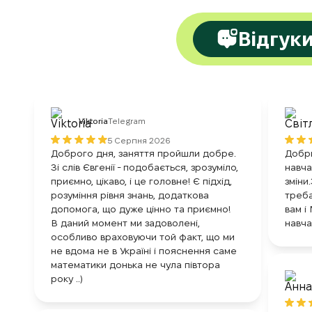
Відгук
Viktoria
Telegram
5 Серпня 2026
Доброго дня, заняття пройшли добре.
Добри
Зі слів Євгенії - подобається, зрозуміло,
навча
приємно, цікаво, і це головне! Є підхід,
зміни
розуміння рівня знань, додаткова
треб
допомога, що дуже цінно та приємно!
вам і
В даний момент ми задоволені,
навча
особливо враховуючи той факт, що ми
не вдома не в Україні і пояснення саме
математики донька не чула півтора
року ..)