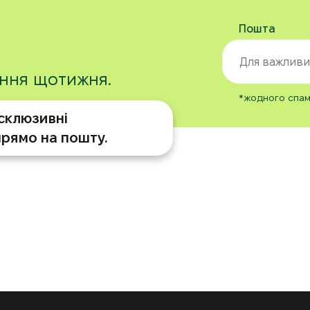
Пошта
ання щотижня.
*жодного спаму
склюзивні
прямо на пошту.