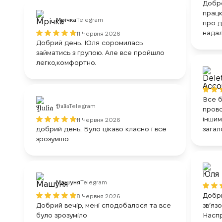
Добро
працю
Мрічка
Telegram
про д
надал
11 Червня 2026
Добрий день. Юля соромилась
займатись з групою. Але все пройшло
легко,комфортно.
Все б
𝔜𝔲𝔩𝔦𝔞
Telegram
прово
іншим
11 Червня 2026
добрий день. Було цікаво класно і все
загал
зрозуміло.
Машуня
Telegram
Добри
8 Червня 2026
Добрий вечір, мені сподобалося та все
звʼязо
було зрозуміло
Наспр