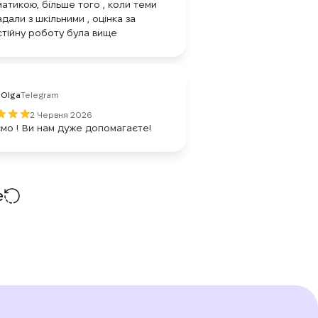
атикою, більше того , коли теми
адали з шкільними , оцінка за
тійну роботу була вище
Olga
Telegram
2 Червня 2026
мо ! Ви нам дуже допомагаєте!
е