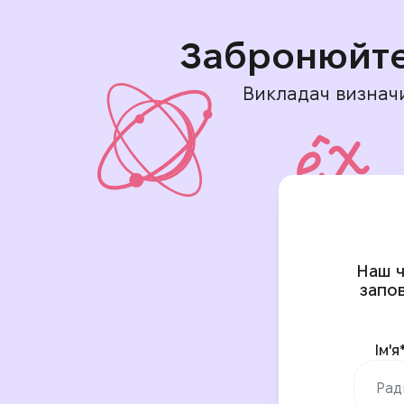
Забронюйт
Викладач визначи
Наш ч
запо
Ім'я