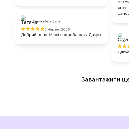
матем
співп
самос
Тетяна
Telegram
8 Червня 2026
Добрий день. Марії сподобалось. Дякую
Дякує
Завантажити щ