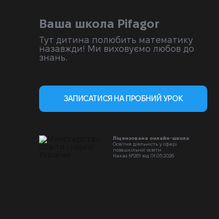
Ваша школа Pifagor
Тут дитина полюбить математику
назавжди! Ми виховуємо любов до
знань.
ЗАПИСАТИСЯ НА ПРОБНИЙ УРОК
Ліцензована онлайн-школа
Освітня діяльність у сфері
позашкільної освіти
Наказ №261 від 01.05.2026