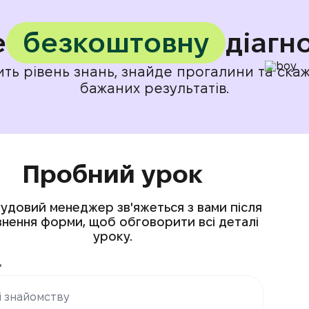
е
безкоштовну
діагн
ть рівень знань, знайде прогалини та ска
бажаних результатів.
Пробний урок
удовий менеджер зв'яжеться з вами після
внення форми, щоб обговорити всі деталі
уроку.
*