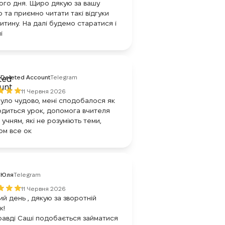
го дня. Щиро дякую за вашу
 та приємно читати такі відгуки
итину. На далі будемо старатися і
і
Deleted Account
Telegram
11 Червня 2026
уло чудово, мені сподобалося як
диться урок, допомога вчителя
 учням, які не розуміють теми,
ом все ок
Юля
Telegram
11 Червня 2026
й день , дякую за зворотній
к!
авді Саші подобається займатися