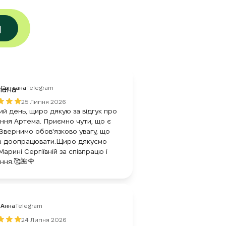
и
Світлана
Telegram
25 Липня 2026
й день, щиро дякую за відгук про
ння Артема. Приємно чути, що є
.Звернимо обов'язково увагу, що
а доопрацювати.Щиро дякуємо
 Марині Сергіївній за співпрацю і
ння.🥰🌺🌹
Анна
Telegram
24 Липня 2026