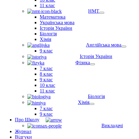
11 клас
НМТ
Математика
Українська мова
Історія України
Біологія
Хімія
Англійська мова
9 клас
Історія України
Фізика
7 клас
8 клас
9 клас
10 клас
11 клас
Біологія
Хімія
7 клас
9 клас
Про Школу
Викладачі
Журнал
Відгуки