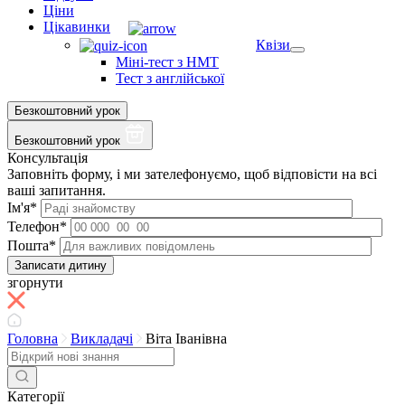
Ціни
Цікавинки
Квізи
Міні-тест з НМТ
Тест з англійської
Безкоштовний урок
Безкоштовний урок
Консультація
Заповніть форму, і ми зателефонуємо, щоб відповісти на всі
ваші запитання.
Ім'я*
Телефон*
Пошта*
згорнути
Головна
Викладачі
Віта Іванівна
Категорії