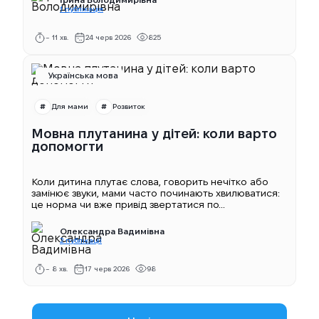
1 публікація
~ 11 хв.
24 черв 2026
825
Українська мова
Для мами
Розвиток
Мовна плутанина у дітей: коли варто
допомогти
Коли дитина плутає слова, говорить нечітко або
замінює звуки, мами часто починають хвилюватися:
це норма чи вже привід звертатися по...
Олександра Вадимівна
2 публікації
~ 8 хв.
17 черв 2026
98