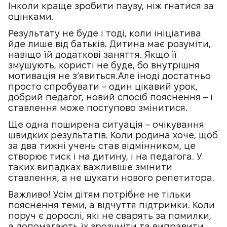
Інколи краще зробити паузу, ніж гнатися за
оцінками.
Результату не буде і тоді, коли ініціатива
йде лише від батьків. Дитина має розуміти,
навіщо їй додаткові заняття. Якщо її
змушують, користі не буде, бо внутрішня
мотивація не з’явиться.Але іноді достатньо
просто спробувати – один цікавий урок,
добрий педагог, новий спосіб пояснення – і
ставлення може поступово змінитися.
Ще одна поширена ситуація – очікування
швидких результатів. Коли родина хоче, щоб
за два тижні учень став відмінником, це
створює тиск і на дитину, і на педагога. У
таких випадках важливіше змінити
ставлення, а не шукати нового репетитора.
Важливо! Усім дітям потрібне не тільки
пояснення теми, а відчуття підтримки. Коли
поруч є дорослі, які не сварять за помилки,
а допомагають їх зрозуміти та виправити,