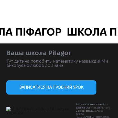
 ПІФАГОР
ШКОЛА ПІ
Ваша школа Pifagor
Тут дитина полюбить математику назавжди! Ми
виховуємо любов до знань.
ЗАПИСАТИСЯ НА ПРОБНИЙ УРОК
Ліцензована онлайн-
школа
Освітня діяльність
у сфері позашкільної
освіти
Наказ №261 від 01.05.2026