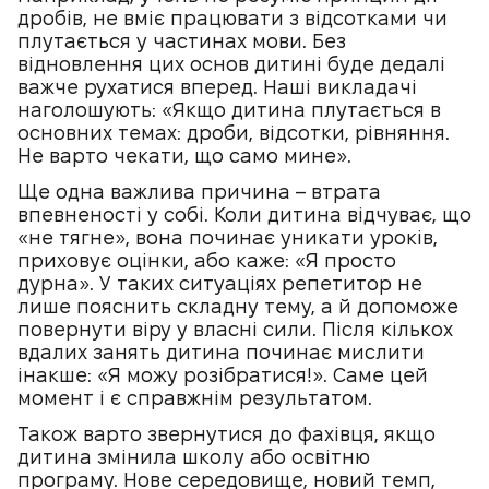
дробів, не вміє працювати з відсотками чи
плутається у частинах мови. Без
відновлення цих основ дитині буде дедалі
важче рухатися вперед. Наші викладачі
наголошують: «Якщо дитина плутається в
основних темах: дроби, відсотки, рівняння.
Не варто чекати, що само мине».
Ще одна важлива причина – втрата
впевненості у собі. Коли дитина відчуває, що
«не тягне», вона починає уникати уроків,
приховує оцінки, або каже: «Я просто
дурна». У таких ситуаціях репетитор не
лише пояснить складну тему, а й допоможе
повернути віру у власні сили. Після кількох
вдалих занять дитина починає мислити
інакше: «Я можу розібратися!». Саме цей
момент і є справжнім результатом.
Також варто звернутися до фахівця, якщо
дитина змінила школу або освітню
програму. Нове середовище, новий темп,