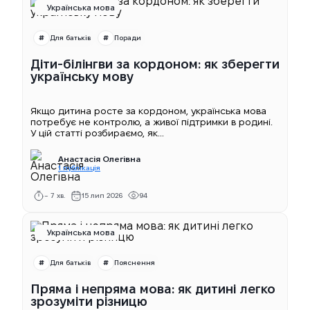
Українська мова
Для батьків
Поради
Діти-білінгви за кордоном: як зберегти
українську мову
Якщо дитина росте за кордоном, українська мова
потребує не контролю, а живої підтримки в родині.
У цій статті розбираємо, як...
Анастасія Олегівна
1 публікація
~ 7 хв.
15 лип 2026
94
Українська мова
Для батьків
Пояснення
Пряма і непряма мова: як дитині легко
зрозуміти різницю