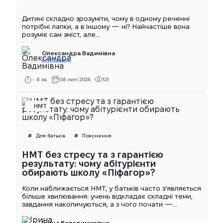
Дитині складно зрозуміти, чому в одному реченні
потрібні лапки, а в іншому — ні? Найчастіше вона
розуміє сам зміст, але...
Олександра Вадимівна
2 публікації
~ 8 хв.
08 лип 2026
121
НМТ
Для батьків
Пояснення
НМТ без стресу та з гарантією
результату: чому абітурієнти
обирають школу «Піфагор»?
Коли наближається НМТ, у батьків часто з’являється
більше хвилювання: учень відкладає складні теми,
завдання накопичуються, а з чого почати —...
Ірина Володимирівна