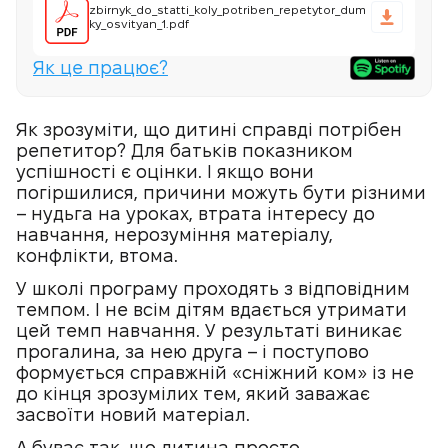
zbirnyk_do_statti_koly_potriben_repetytor_dum
ky_osvityan_1.pdf
Як це працює?
Як зрозуміти, що дитині справді потрібен
репетитор? Для батьків показником
успішності є оцінки. І якщо вони
погіршилися, причини можуть бути різними
– нудьга на уроках, втрата інтересу до
навчання, нерозуміння матеріалу,
конфлікти, втома.
У школі програму проходять з відповідним
темпом. І не всім дітям вдається утримати
цей темп навчання. У результаті виникає
прогалина, за нею друга – і поступово
формується справжній «сніжний ком» із не
до кінця зрозумілих тем, який заважає
засвоїти новий матеріал.
А буває так, що дитина просто