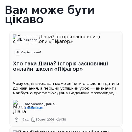
Вам може бути
цікаво
Цікавинки
Серія статей
Хто така Діана? Історія засновниці
онлайн-школи «Піфагор»
Чому один викладач може змінити ставлення дитини
до навчання, а перший успішний урок — визначити
майбутню професію? Діана Вадимівна розповідає,...
Морозова Діана
1 публікація
~ 12 хв.
30 лип 2026
138