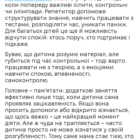
коли попереду важливі іспити, контрольні
чи олімпіади. Репетитор допоможе
структурувати знання, навчить працювати з
тестами, розподіляти час, уникати паніки.
Для багатьох дітей це ще й можливість
відчути спокій: хтось поруч, хто підтримає і
підкаже.
Буває, що дитина розуміє матеріал, але
губиться під час контрольної – тоді варто
працювати не з теорією, а з емоціями:
навчити спокою, впевненості,
самоконтролю.
Головне – пам’ятати: додаткові заняття
ефективні лише тоді, коли дитина сама
проявляє зацікавленість. Якщо вона
просить допомоги або відкрито зізнається,
що щось важко – це найкращий момент
діяти. Але ж чуда на трапляється – часто
дитина просто не може зізнатися у своїй
розгубленості. Тому саме мама стає тією, хто