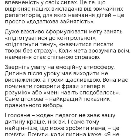
впевненість у своїх силах. Це те, що
відрізняє наших викладачів від звичайних
репетиторів, для яких навчання дітей – це
просто «додаткова зайнятість».
Дуже важливо сформулювати мету занять
«підготуватися до контрольної»,
«підтягнути тему», «навчитися писати
твори без страху». Коли мета зрозуміла всім,
навчання стає спільною справою.
Зверніть увагу на емоційну атмосферу.
Дитина після уроку має виходити не
виснаженою, а трохи щасливішою. Вона має
починати говорити фрази «тепер я
розумію» або «мені навіть сподобалось».
Саме ці слова – найкращий показник
правильного вибору.
І головне – жоден педагог не знає вашу
дитину краще, ніж ви. І саме тому
найцінніше, що може зробити мама, – це
почути. Почути, коли дитина каже: «Я не