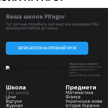
Ваша школа Pifagor
Тут дитина полюбить математику назавжди! Ми
виховуємо любов до знань.
ЗАПИСАТИСЯ НА ПРОБНИЙ УРОК
Ліцензована онлайн-
школа
Освітня діяльність
у сфері позашкільної
освіти
Наказ №261 від 01.05.2026
Школа
Предмети
Про школу
Математика
Ціни
Фізика
Відгуки
Українська мова
Журнал
Історія України