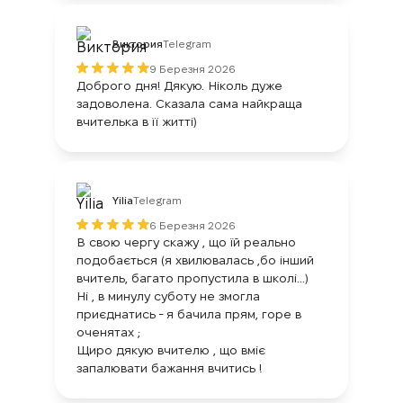
Виктория
Telegram
9 Березня 2026
Доброго дня! Дякую. Ніколь дуже
задоволена. Сказала сама найкраща
вчителька в її житті)
Yilia
Telegram
6 Березня 2026
В свою чергу скажу , що їй реально
подобається (я хвилювалась ,бо інший
вчитель, багато пропустила в школі...)
Ні , в минулу суботу не змогла
приєднатись - я бачила прям, горе в
оченятах ;
Щиро дякую вчителю , що вміє
запалювати бажання вчитись !