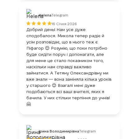
Helena
Telegram
16 Січня 2026
Добрий день! Нам усе дуже
сподобалося. Микола тепер радіє й
усім розповідає, що в нього теж є
Піфагор 😊 Розумію, що поки потрібно
буде сидіти поруч і допомагати, але
для мене це стало показником того,
наскільки нам справді важливо
займатися. А Тетяну Олександрівну ми
вже знали — вона заміняла кілька уроків
у старшого 😊 Взагалі мені дуже
подобаються всі ваші вчителі, яких я
бачила. У них стільки терпіння до учнів!
🤗
Ірина Володимирівна
Telegram