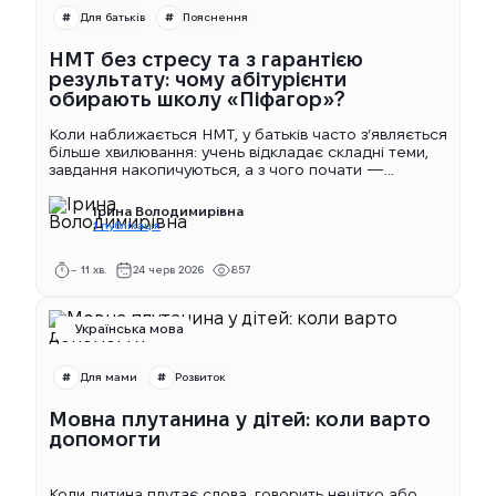
Для батьків
Пояснення
НМТ без стресу та з гарантією
результату: чому абітурієнти
обирають школу «Піфагор»?
Коли наближається НМТ, у батьків часто з’являється
більше хвилювання: учень відкладає складні теми,
завдання накопичуються, а з чого почати —...
Ірина Володимирівна
1 публікація
~ 11 хв.
24 черв 2026
857
Українська мова
Для мами
Розвиток
Мовна плутанина у дітей: коли варто
допомогти
Коли дитина плутає слова, говорить нечітко або