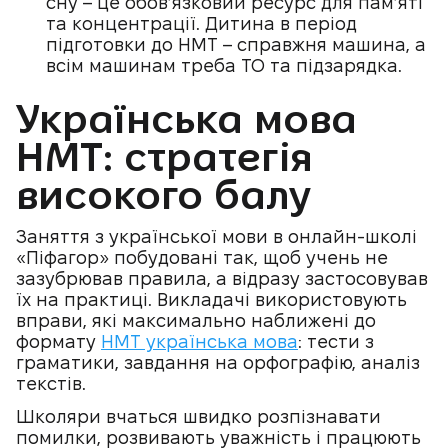
сну – це обов’язковий ресурс для пам’яті
та концентрації. Дитина в період
підготовки до НМТ – справжня машина, а
всім машинам треба ТО та підзарядка.
Українська мова
НМТ: стратегія
високого балу
Заняття з української мови в онлайн-школі
«Піфагор» побудовані так, щоб учень не
зазубрював правила, а відразу застосовував
їх на практиці. Викладачі використовують
вправи, які максимально наближені до
формату
НМТ українська мова
: тести з
граматики, завдання на орфографію, аналіз
текстів.
Школяри вчаться швидко розпізнавати
помилки, розвивають уважність і працюють