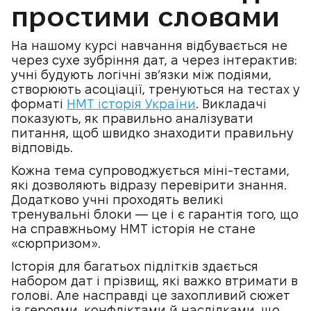
простими словами
На нашому курсі навчання відбувається не
через сухе зубріння дат, а через інтерактив:
учні будують логічні зв’язки між подіями,
створюють асоціації, тренуються на тестах у
форматі
НМТ історія України
. Викладачі
показують, як правильно аналізувати
питання, щоб швидко знаходити правильну
відповідь.
Кожна тема супроводжується міні-тестами,
які дозволяють відразу перевірити знання.
Додатково учні проходять великі
тренувальні блоки — це і є гарантія того, що
на справжньому НМТ історія не стане
«сюрпризом».
Історія для багатьох підлітків здається
набором дат і прізвищ, які важко втримати в
голові. Але насправді це захопливий сюжет
із героями, конфліктами й наслідками, що