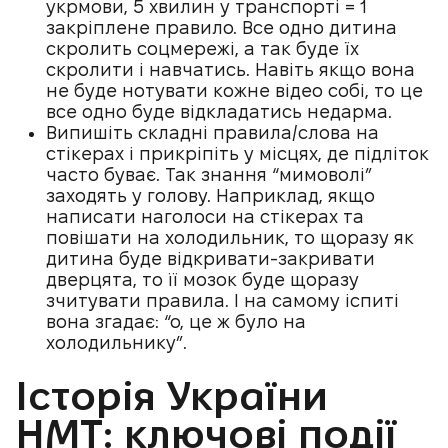
укрмови, 5 хвилин у транспорті = 1
закріплене правило. Все одно дитина
скролить соцмережі, а так буде їх
скролити і навчатись. Навіть якщо вона
не буде нотувати кожне відео собі, то це
все одно буде відкладатись недарма.
Випишіть складні правила/слова на
стікерах і прикріпіть у місцях, де підліток
часто буває. Так знання “мимоволі”
заходять у голову. Наприклад, якщо
написати наголоси на стікерах та
повішати на холодильник, то щоразу як
дитина буде відкривати-закривати
дверцята, то її мозок буде щоразу
зчитувати правила. І на самому іспиті
вона згадає: “о, це ж було на
холодильнику”.
Історія України
НМТ: ключові події