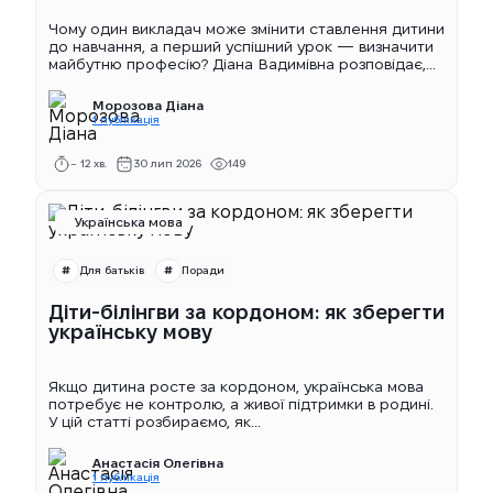
Чому один викладач може змінити ставлення дитини
до навчання, а перший успішний урок — визначити
майбутню професію? Діана Вадимівна розповідає,...
Морозова Діана
1 публікація
~ 12 хв.
30 лип 2026
149
Українська мова
Для батьків
Поради
Діти-білінгви за кордоном: як зберегти
українську мову
Якщо дитина росте за кордоном, українська мова
потребує не контролю, а живої підтримки в родині.
У цій статті розбираємо, як...
Анастасія Олегівна
1 публікація