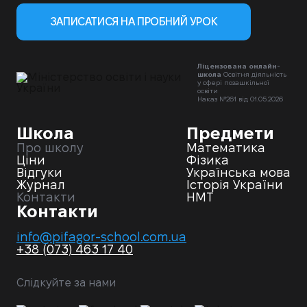
ЗАПИСАТИСЯ НА ПРОБНИЙ УРОК
Ліцензована онлайн-
школа
Освітня діяльність
у сфері позашкільної
освіти
Наказ №261 від 01.05.2026
Школа
Предмети
Про школу
Математика
Ціни
Фізика
Відгуки
Українська мова
Журнал
Історія України
Контакти
НМТ
Контакти
info@pifagor-school.com.ua
+38 (073) 463 17 40
Слідкуйте за нами