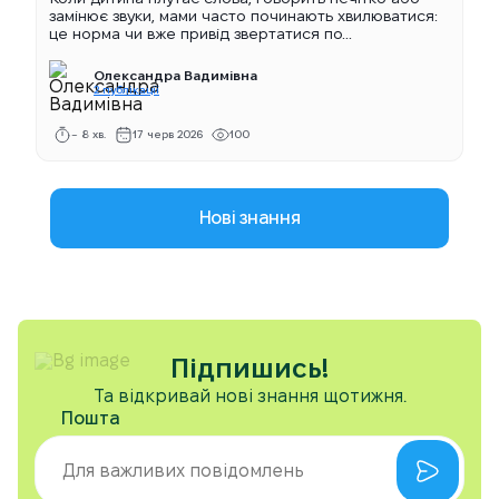
замінює звуки, мами часто починають хвилюватися:
це норма чи вже привід звертатися по...
Олександра Вадимівна
2 публікації
~ 8 хв.
17 черв 2026
100
Нові знання
Підпишись!
Та відкривай нові знання щотижня.
Пошта