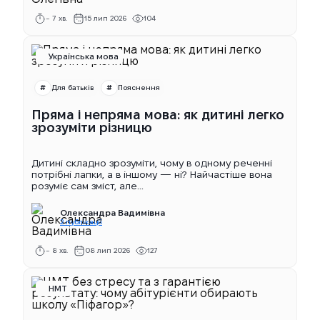
~ 7 хв.
15 лип 2026
104
Українська мова
Для батьків
Пояснення
Пряма і непряма мова: як дитині легко
зрозуміти різницю
Дитині складно зрозуміти, чому в одному реченні
потрібні лапки, а в іншому — ні? Найчастіше вона
розуміє сам зміст, але...
Олександра Вадимівна
2 публікації
~ 8 хв.
08 лип 2026
127
НМТ