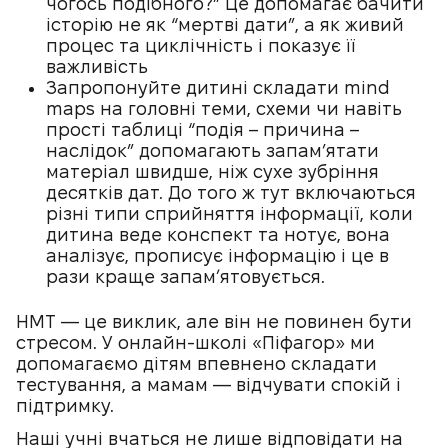
чогось подібного?” Це допомагає бачити
історію не як “мертві дати”, а як живий
процес та циклічність і показує її
важливість
Запропонуйте дитині складати mind
maps на головні теми, схеми чи навіть
прості таблиці “подія – причина –
наслідок” допомагають запам’ятати
матеріал швидше, ніж сухе зубріння
десятків дат. До того ж тут включаються
різні типи сприйняття інформації, коли
дитина веде конспект та нотує, вона
аналізує, прописує інформацію і це в
рази краще запамʼятовується.
НМТ — це виклик, але він не повинен бути
стресом. У онлайн-школі «Піфагор» ми
допомагаємо дітям впевнено складати
тестування, а мамам — відчувати спокій і
підтримку.
Наші учні вчаться не лише відповідати на