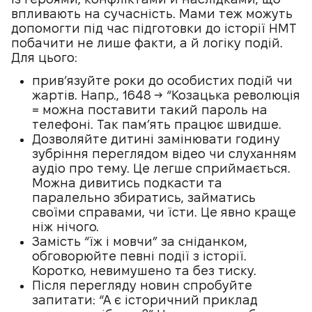
впливають на сучасність. Мами теж можуть
допомогти під час підготовки до історії НМТ
побачити не лише факти, а й логіку подій.
Для цього:
прив’язуйте роки до особистих подій чи
жартів. Напр., 1648 → “Козацька революція
= можна поставити такий пароль на
телефоні. Так пам’ять працює швидше.
Дозволяйте дитині замінювати годину
зубріння переглядом відео чи слуханням
аудіо про тему. Це легше сприймається.
Можна дивитись подкасти та
паралельно збиратись, займатись
своїми справами, чи їсти. Це явно краще
ніж нічого.
Замість “їж і мовчи” за сніданком,
обговорюйте певні події з історії.
Коротко, невимушено та без тиску.
Після перегляду новин спробуйте
запитати: “А є історичний приклад