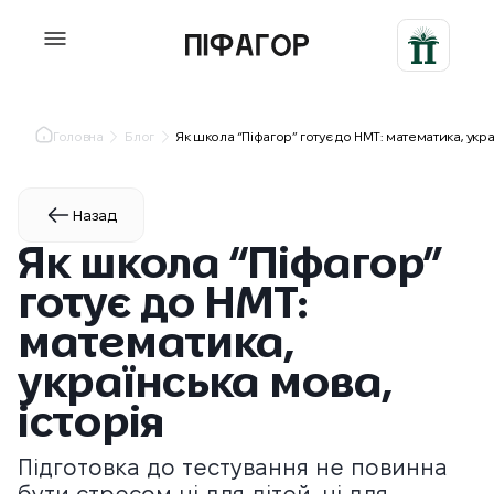
Головна
Блог
Як школа “Піфагор” готує до НМТ: математика, украї
Назад
Як школа “Піфагор”
готує до НМТ:
математика,
українська мова,
історія
Підготовка до тестування не повинна
бути стресом ні для дітей, ні для