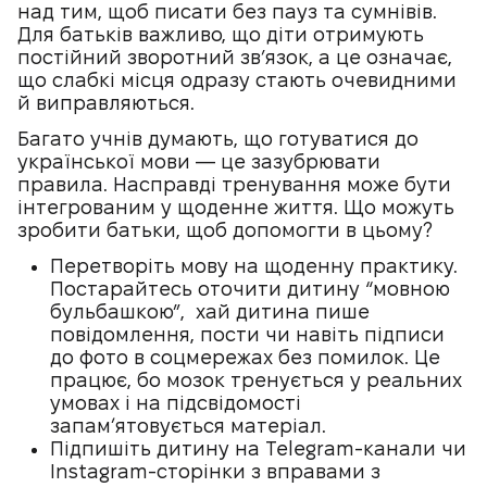
над тим, щоб писати без пауз та сумнівів.
Для батьків важливо, що діти отримують
постійний зворотний зв’язок, а це означає,
що слабкі місця одразу стають очевидними
й виправляються.
Багато учнів думають, що готуватися до
української мови — це зазубрювати
правила. Насправді тренування може бути
інтегрованим у щоденне життя. Що можуть
зробити батьки, щоб допомогти в цьому?
Перетворіть мову на щоденну практику.
Постарайтесь оточити дитину “мовною
бульбашкою”, хай дитина пише
повідомлення, пости чи навіть підписи
до фото в соцмережах без помилок. Це
працює, бо мозок тренується у реальних
умовах і на підсвідомості
запамʼятовується матеріал.
Підпишіть дитину на Telegram-канали чи
Instagram-сторінки з вправами з