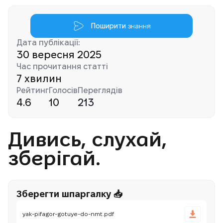
Поширити
знання
Дата публікації:
30 вересня 2025
Час прочитання статті
7 хвилин
Рейтинг
Голосів
Переглядів
4.6
10
213
Дивись, слухай,
зберігай.
Зберегти шпаргалку 📥
yak-pifagor-gotuye-do-nmt.pdf