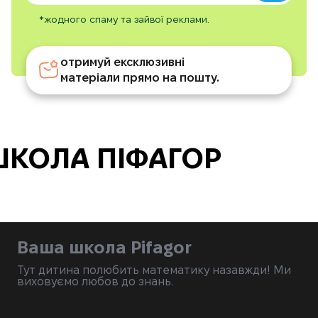
*жодного спаму та зайвої реклами.
отримуй ексклюзивні
матеріали прямо на пошту.
КОЛА ПІФАГОР
Ваша школа Pifagor
Тут дитина полюбить математику назавжди! Ми
виховуємо любов до знань.