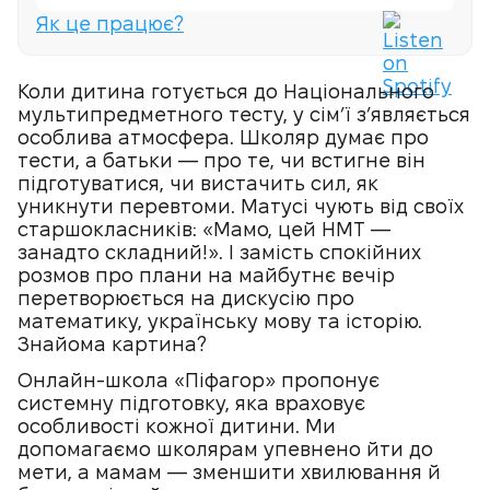
Як це працює?
Коли дитина готується до Національного
мультипредметного тесту, у сім’ї з’являється
особлива атмосфера. Школяр думає про
тести, а батьки — про те, чи встигне він
підготуватися, чи вистачить сил, як
уникнути перевтоми. Матусі чують від своїх
старшокласників: «Мамо, цей НМТ —
занадто складний!». І замість спокійних
розмов про плани на майбутнє вечір
перетворюється на дискусію про
математику, українську мову та історію.
Знайома картина?
Онлайн-школа «Піфагор» пропонує
системну підготовку, яка враховує
особливості кожної дитини. Ми
допомагаємо школярам упевнено йти до
мети, а мамам — зменшити хвилювання й