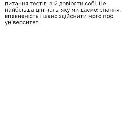
питання тестів, а й довіряти собі. Це
найбільша цінність, яку ми даємо: знання,
впевненість і шанс здійснити мрію про
університет.
Тут є відповіді на ваші
«А раптом…?»
Чи можна поєднувати підготовку в
«Піфагорі» з уроками у школі?
Чи підходить підготовка в «Піфагорі»