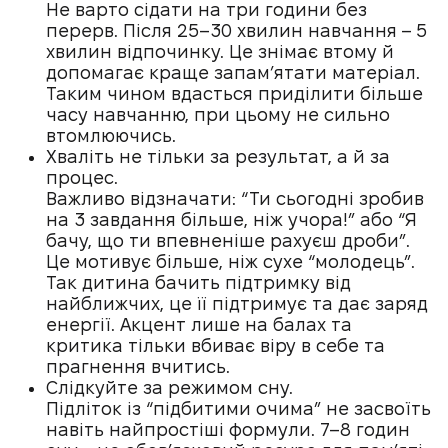
Не варто сідати на три години без
перерв. Після 25–30 хвилин навчання – 5
хвилин відпочинку. Це знімає втому й
допомагає краще запам’ятати матеріал.
Таким чином вдасться приділити більше
часу навчанню, при цьому не сильно
втомлюючись.
Хваліть не тільки за результат, а й за
процес.
Важливо відзначати: “Ти сьогодні зробив
на 3 завдання більше, ніж учора!” або “Я
бачу, що ти впевненіше рахуєш дроби”.
Це мотивує більше, ніж сухе “молодець”.
Так дитина бачить підтримку від
найближчих, це її підтримує та дає заряд
енергії. Акцент лише на балах та
критика тільки вбиває віру в себе та
прагнення вчитись.
Слідкуйте за режимом сну.
Підліток із “підбитими очима” не засвоїть
навіть найпростіші формули. 7–8 годин