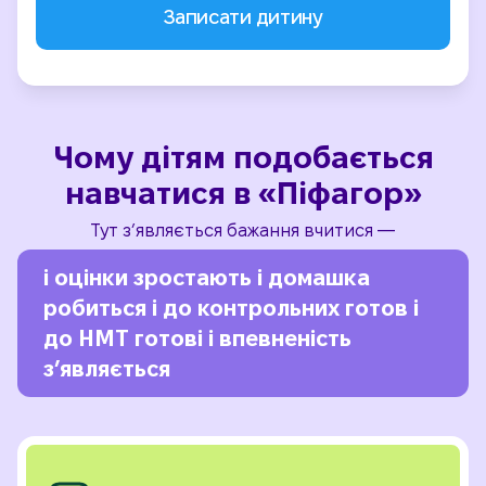
Чому дітям подобається
навчатися в «Піфагор»
Тут з’являється бажання вчитися —
і оцінки зростають
і домашка
робиться
і до контрольних готов
і
до НМТ готові
і впевненість
з’являється