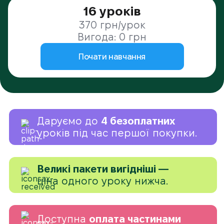
16 уроків
370 грн/урок
Вигода: 0 грн
Почати навчання
Даруємо до
4 безоплатних
уроків під час першої покупки.
Великі пакети вигідніші —
ціна одного уроку нижча.
Доступна
оплата частинами