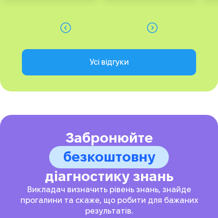
Усі відгуки
Забронюйте
безкоштовну
діагностику знань
Викладач визначить рівень знань, знайде
прогалини та скаже, що робити для бажаних
результатів.