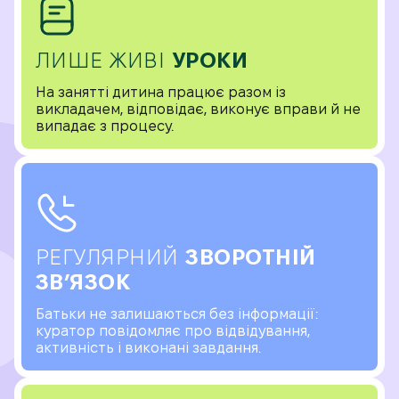
ЛИШЕ ЖИВІ
УРОКИ
На занятті дитина працює разом із
викладачем, відповідає, виконує вправи й не
випадає з процесу.
РЕГУЛЯРНИЙ
ЗВОРОТНІЙ
ЗВ’ЯЗОК
Батьки не залишаються без інформації:
куратор повідомляє про відвідування,
активність і виконані завдання.