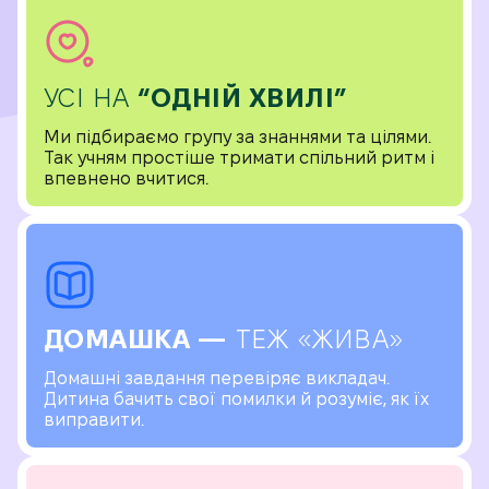
УСІ НА
“ОДНІЙ ХВИЛІ”
Ми підбираємо групу за знаннями та цілями.
Так учням простіше тримати спільний ритм і
впевнено вчитися.
ДОМАШКА —
ТЕЖ «ЖИВА»
Домашні завдання перевіряє викладач.
Дитина бачить свої помилки й розуміє, як їх
виправити.