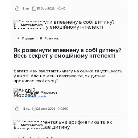
~ 8 хв.
13 бер 2026
421
Математика
Поради
Розвиток
Як розвинути впевнену в собі дитину?
Весь секрет у емоційному інтелекті
Багато мам звертають увагу на оцінки та успішність
у школі. Але не менш важливо те, як дитина
проживає свої емоції:...
Андрій Морозов
26 публікації
~ 11 хв.
26 лют 2026
260
Математика