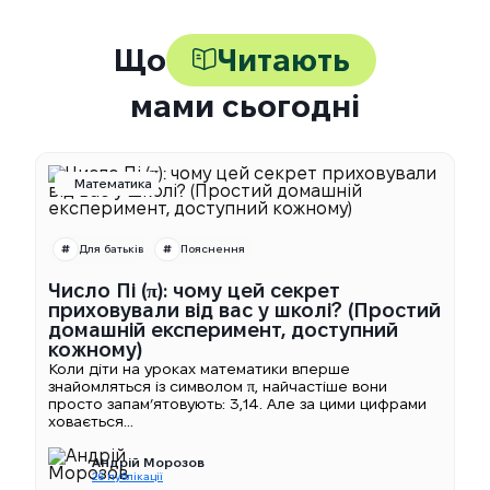
Що
Читають
мами сьогодні
Математика
Для батьків
Пояснення
Число Пі (π): чому цей секрет
приховували від вас у школі? (Простий
домашній експеримент, доступний
кожному)
Коли діти на уроках математики вперше
знайомляться із символом π, найчастіше вони
просто запам’ятовують: 3,14. Але за цими цифрами
ховається...
Андрій Морозов
26 публікації