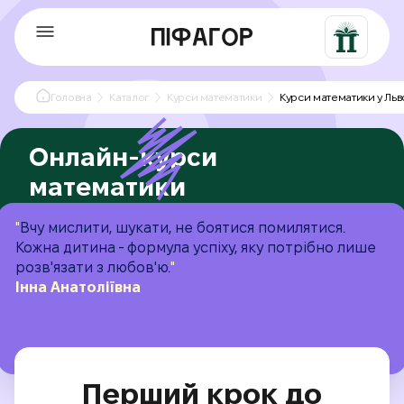
Головна
Каталог
Курси математики
Курси математики у Льв
Онлайн-курси
математики
у Львові з досвідченими
"
Вчу мислити, шукати, не боятися помилятися.
викладачами!
Кожна дитина - формула успіху, яку потрібно лише
розв'язати з любов'ю.
"
Дитина зможе підтягнути оцінки, підготуватися
Інна Анатоліївна
до контрольних чи іспитів, а ви отримаєте
спокій за її майбутнє та результат
Перший крок до