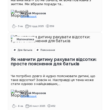
життям. Ми зібрали поради та...
Андрій Морозов
26 публікації
~ 5 хв.
12 груд 2025
359
Математика
Для батьків
Пояснення
Як навчити дитину рахувати відсотки:
просте пояснення для батьків
Чи потрібно довго й нудно пояснювати дитині, що
таке відсотки? Зовсім ні. Насправді ця тема може
стати однією з найцікавіших,...
Андрій Морозов
26 публікації
~ 8 хв.
20 лист 2025
452