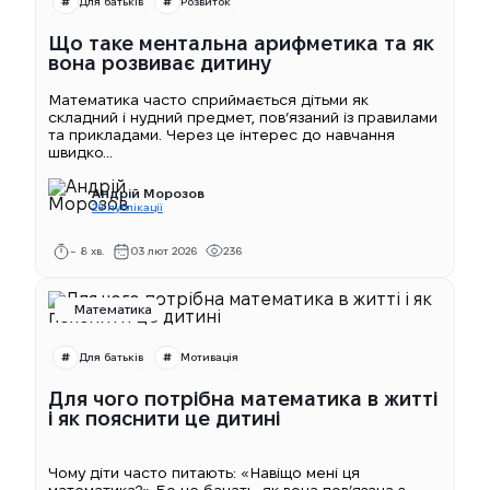
Для батьків
Розвиток
Що таке ментальна арифметика та як
вона розвиває дитину
Математика часто сприймається дітьми як
складний і нудний предмет, пов’язаний із правилами
та прикладами. Через це інтерес до навчання
швидко...
Андрій Морозов
26 публікації
~ 8 хв.
03 лют 2026
236
Математика
Для батьків
Мотивація
Для чого потрібна математика в житті
і як пояснити це дитині
Чому діти часто питають: «Навіщо мені ця
математика?» Бо не бачать, як вона пов’язана з