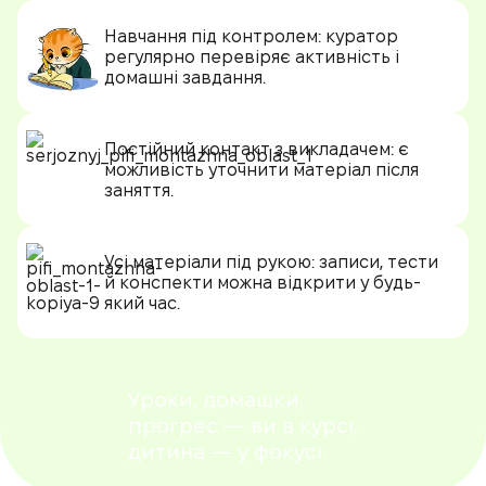
Навчання під контролем:
куратор
регулярно перевіряє активність і
домашні завдання.
Постійний контакт з викладачем:
є
можливість уточнити матеріал після
заняття.
Усі матеріали під рукою:
записи, тести
й конспекти можна відкрити у будь-
який час.
Уроки, домашки,
прогрес — ви в курсі,
дитина — у фокусі.