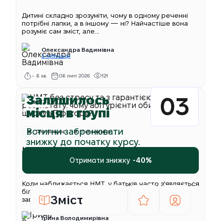
Дитині складно зрозуміти, чому в одному реченні
потрібні лапки, а в іншому — ні? Найчастіше вона
розуміє сам зміст, але...
Олександра Вадимівна
2 публікації
~ 8 хв.
08 лип 2026
121
Залишилось
03
НМТ
місця в групі
Встигни забронювати
Для батьків
Пояснення
знижку до початку курсу.
НМТ без стресу та з гарантією
результату: чому абітурієнти
Отримати знижку
-40%
обирають школу «Піфагор»?
Коли наближається НМТ, у батьків часто з’являється
більше хвилювання: учень відкладає складні теми,
Зміст
завдання накопичуються, а з чого почати —...
Ірина Володимирівна