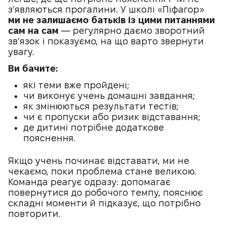
з’являються прогалини. У школі «Піфагор»
ми не залишаємо батьків із цими питаннями
сам на сам
— регулярно даємо зворотний
зв’язок і показуємо, на що варто звернути
увагу.
Ви бачите:
які теми вже пройдені;
чи виконує учень домашні завдання;
як змінюються результати тестів;
чи є пропуски або ризик відставання;
де дитині потрібне додаткове
пояснення.
Якщо учень починає відставати, ми не
чекаємо, поки проблема стане великою.
Команда реагує одразу: допомагає
повернутися до робочого темпу, пояснює
складні моменти й підказує, що потрібно
повторити.