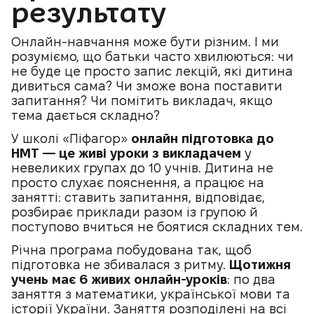
результату
Онлайн-навчання може бути різним. І ми
розуміємо, що батьки часто хвилюються: чи
не буде це просто запис лекцій, які дитина
дивиться сама? Чи зможе вона поставити
запитання? Чи помітить викладач, якщо
тема дається складно?
У школі «Піфагор»
онлайн підготовка до
НМТ — це живі уроки з викладачем
у
невеликих групах до 10 учнів. Дитина не
просто слухає пояснення, а працює на
занятті: ставить запитання, відповідає,
розбирає приклади разом із групою й
поступово вчиться не боятися складних тем.
Річна програма побудована так, щоб
підготовка не збивалася з ритму.
Щотижня
учень має 6 живих онлайн-уроків
: по два
заняття з математики, української мови та
історії України. Заняття розподілені на всі