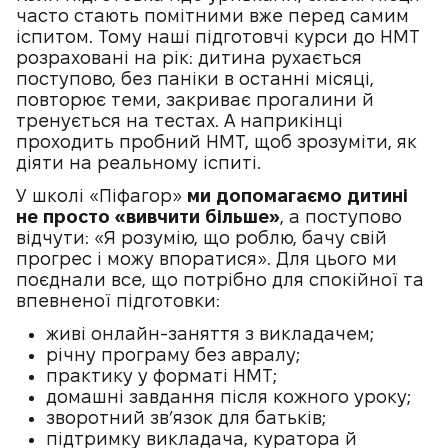
часто стають помітними вже перед самим
іспитом. Тому наші підготовчі курси до НМТ
розраховані на рік: дитина рухається
поступово, без паніки в останні місяці,
повторює теми, закриває прогалини й
тренується на тестах. А наприкінці
проходить пробний НМТ, щоб зрозуміти, як
діяти на реальному іспиті.
У школі «Піфагор»
ми допомагаємо дитині
не просто «вивчити більше»
, а поступово
відчути: «
Я розумію, що роблю, бачу свій
прогрес і можу впоратися
». Для цього ми
поєднали все, що потрібно для спокійної та
впевненої підготовки:
живі онлайн-заняття з викладачем;
річну програму без авралу;
практику у форматі НМТ;
домашні завдання після кожного уроку;
зворотний зв’язок для батьків;
підтримку викладача, куратора й