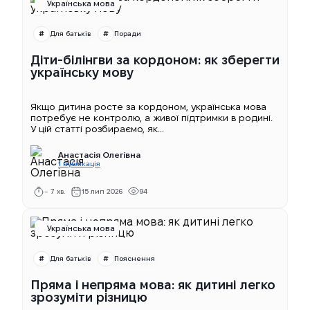
Українська мова
Для батьків
Поради
Діти-білінгви за кордоном: як зберегти
українську мову
Якщо дитина росте за кордоном, українська мова
потребує не контролю, а живої підтримки в родині.
У цій статті розбираємо, як...
Анастасія Олегівна
1 публікація
~ 7 хв.
15 лип 2026
94
Українська мова
Для батьків
Пояснення
Пряма і непряма мова: як дитині легко
зрозуміти різницю