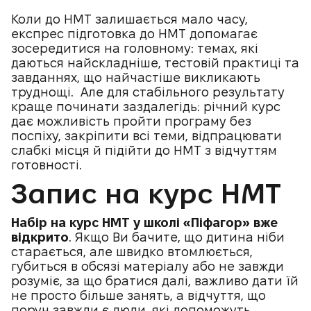
Коли до НМТ залишається мало часу,
експрес підготовка до НМТ допомагає
зосередитися на головному: темах, які
даються найскладніше, тестовій практиці та
завданнях, що найчастіше викликають
труднощі. Але для стабільного результату
краще починати заздалегідь: річний курс
дає можливість пройти програму без
поспіху, закріпити всі теми, відпрацювати
слабкі місця й підійти до НМТ з відчуттям
готовності.
Запис на курс НМТ
Набір на курс НМТ у школі «Піфагор» вже
відкрито
. Якщо Ви бачите, що дитина ніби
старається, але швидко втомлюється,
губиться в обсязі матеріалу або не завжди
розуміє, за що братися далі, важливо дати їй
не просто більше занять, а відчуття, що
поруч завжди є люди, які допоможуть