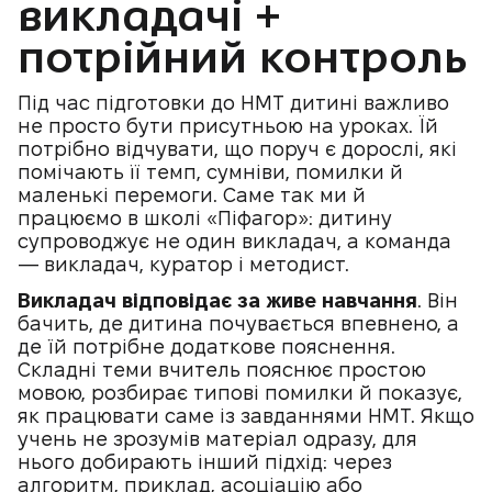
викладачі +
потрійний контроль
Під час підготовки до НМТ дитині важливо
не просто бути присутньою на уроках. Їй
потрібно відчувати, що поруч є дорослі, які
помічають її темп, сумніви, помилки й
маленькі перемоги. Саме так ми й
працюємо в школі «Піфагор»: дитину
супроводжує не один викладач, а команда
— викладач, куратор і методист.
Викладач відповідає за живе навчання
. Він
бачить, де дитина почувається впевнено, а
де їй потрібне додаткове пояснення.
Складні теми вчитель пояснює простою
мовою, розбирає типові помилки й показує,
як працювати саме із завданнями НМТ. Якщо
учень не зрозумів матеріал одразу, для
нього добирають інший підхід: через
алгоритм, приклад, асоціацію або