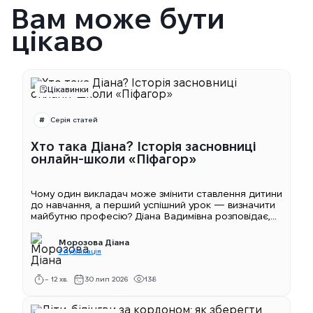
Вам може бути
цікаво
Цікавинки
Серія статей
Хто така Діана? Історія засновниці
онлайн-школи «Піфагор»
Чому один викладач може змінити ставлення дитини
до навчання, а перший успішний урок — визначити
майбутню професію? Діана Вадимівна розповідає,...
Морозова Діана
1 публікація
~ 12 хв.
30 лип 2026
138