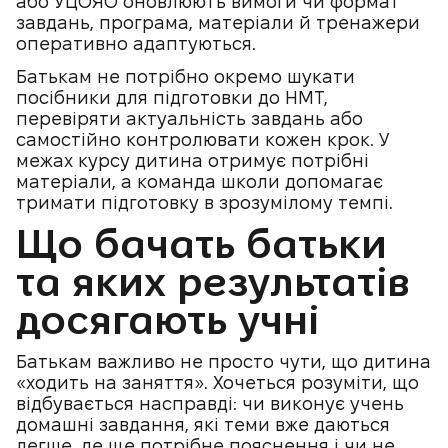
або УЦОЯО оновлюють вимоги чи формат
завдань, програма, матеріали й тренажери
оперативно адаптуються.
Батькам не потрібно окремо шукати
посібники для підготовки до НМТ,
перевіряти актуальність завдань або
самостійно контролювати кожен крок. У
межах курсу дитина отримує потрібні
матеріали, а команда школи допомагає
тримати підготовку в зрозумілому темпі.
Що бачать батьки
та яких результатів
досягають учні
Батькам важливо не просто чути, що дитина
«ходить на заняття». Хочеться розуміти, що
відбувається насправді: чи виконує учень
домашні завдання, які теми вже даються
легше, де ще потрібне пояснення і чи не