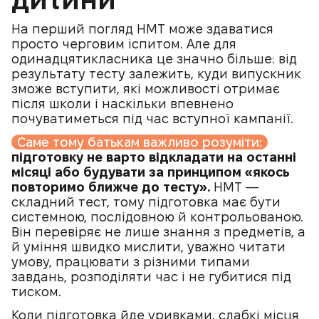
На перший погляд НМТ може здаватися
просто черговим іспитом. Але для
одинадцятикласника це значно більше: від
результату тесту залежить, куди випускник
зможе вступити, які можливості отримає
після школи і наскільки впевнено
почуватиметься під час вступної кампанії.
Саме тому батькам важливо розуміти:
підготовку не варто відкладати на останні
місяці або будувати за принципом «якось
повторимо ближче до тесту».
НМТ —
складний тест, тому підготовка має бути
системною, послідовною й контрольованою.
Він перевіряє не лише знання з предметів, а
й уміння швидко мислити, уважно читати
умову, працювати з різними типами
завдань, розподіляти час і не губитися під
тиском.
Коли підготовка йде уривками, слабкі місця