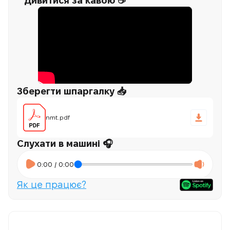
Дивитися за кавою ☕
Зберегти шпаргалку 📥
nmt.pdf
Слухати в машині 🎧
0:00
/
0:00
Як це працює?