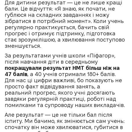
Для дитини результат — це не лише кращі
бали. Це відчуття: «Я знаю, як почати, не
гублюся на складних завданнях і можу
зібратися в потрібний момент». Коли учень
регулярно практикується, бачить свій
прогрес і отримує підтримку, підготовка
стає зрозумілішою, а хвилювання поступово
зменшується.
За результатами учнів школи «Піфагор»,
після навчання діти в середньому
покращували результат НМТ більш ніж на
47 балів
, а 40 учнів отримали 180+ балів.
Для нас ці цифри важливі, бо показують не
просто факт відвідування занять, а
реальний прогрес, якого учні досягають
завдяки регулярній практиці, роботі над
помилками та супроводу наших викладачів.
Але результат — це не тільки бал після
іспиту. Ми бачимо, як змінюється сам учень:
спочатку він може хвилюватися, губитися в