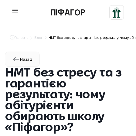
Головна
Блог
НМТ без стресу та з гарантією результату: чому а
Назад
НМТ без стресу та з
гарантією
результату: чому
абітурієнти
обирають школу
«Піфагор»?